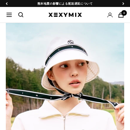
コ
戻
次
熊本地震の影響による配送遅延について
ン
る
へ
0
ナ
XEXYMIX
テ
ビ
日
ン
ゲ
本
ツ
ー
公
へ
シ
式
ス
ョ
オ
キ
ン
ン
ッ
ラ
プ
イ
ン
シ
ョ
ッ
プ