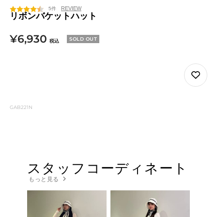
ト
グ
5件
リボンバケットハット
セ
¥6,930
SOLD OUT
税込
ー
ル
価
格
GAB221N
スタッフコーディネート
もっと見る