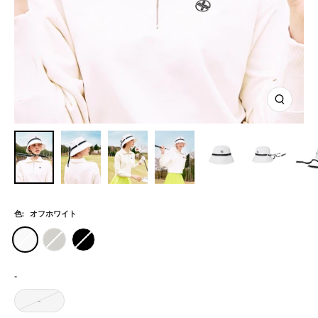
ズ
ー
ム
イ
ン
色:
オフホワイト
オ
グ
ブ
フ
レ
ラ
ホ
ー
ッ
-
ワ
シ
ク
-
イ
ン