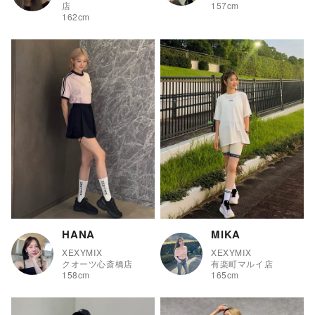
店
157
cm
162
cm
HANA
MIKA
XEXYMIX
XEXYMIX
クオーツ心斎橋店
有楽町マルイ店
158
cm
165
cm