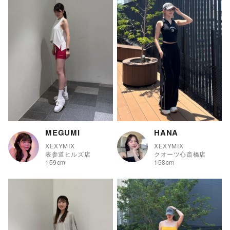
ー
MEGUMI
HANA
XEXYMIX
XEXYMIX
表参道ヒルズ店
クオーツ心斎橋店
159
cm
158
cm