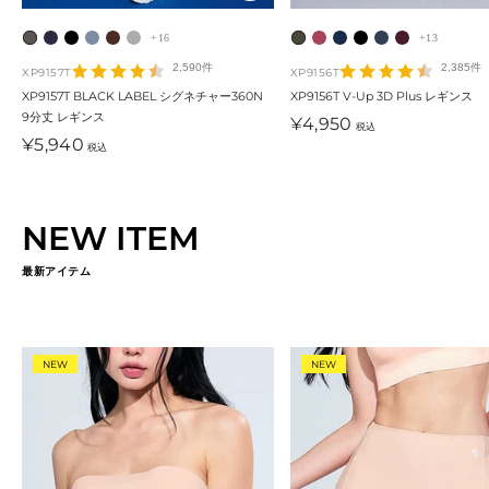
+16
+13
ム
シ
ブ
リ
ダ
ウ
オ
ミ
ビ
ブ
カ
ク
ー
ェ
ラ
ビ
リ
ィ
ー
ネ
ジ
ラ
ー
ラ
2,590件
2,385件
XP9157T
XP9156T
ド
ー
ッ
ン
ア
ン
タ
ラ
ュ
ッ
ボ
ッ
XP9157T BLACK LABEL シグネチャー360N
XP9156T V-Up 3D Plus レギンス
9分丈 レギンス
・
ド
ク
グ
・
ド
ム
ル
・
ク
ン
シ
セ
¥4,950
税込
セ
¥5,940
ー
グ
・
・
ワ
・
・
・
ブ
・
ュ
税込
ー
ル
レ
ネ
ブ
イ
グ
カ
ピ
ル
ネ
・
ル
価
ー
イ
ル
ン
レ
ー
ン
ー
イ
ベ
価
格
ビ
ー
ー
キ
ク
ビ
リ
NEW ITEM
格
ー
ー
ー
最新アイテム
NEW
NEW