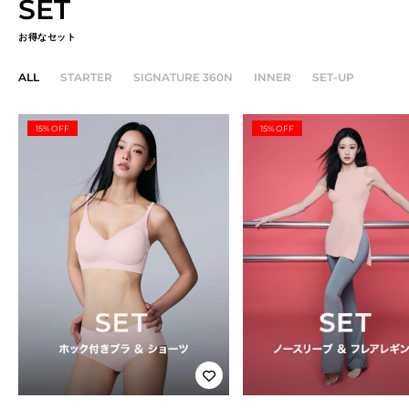
SET
お得なセット
ALL
STARTER
SIGNATURE 360N
INNER
SET-UP
15% OFF
15% OFF