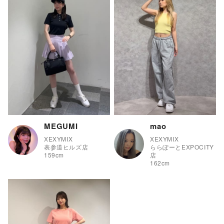
MEGUMI
mao
XEXYMIX
XEXYMIX
表参道ヒルズ店
ららぽーとEXPOCITY
159
cm
店
162
cm