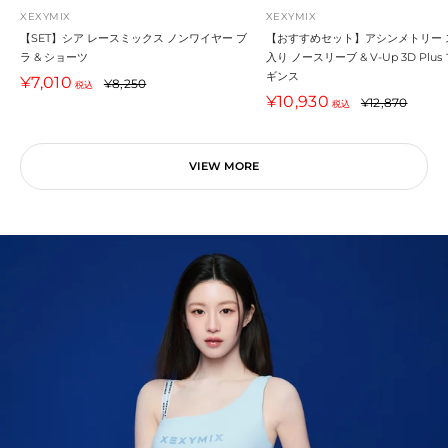
XEXYMIX
XEXYMIX
【SET】シア レースミックス ノンワイヤー ブ
【おすすめセット】アシンメトリー 
ラ & ショーツ
入り ノースリーブ & V-Up 3D Plu
ギンス
セ
¥7,010
通
¥8,250
税込
セ
ー
¥10,930
通
常
¥12,870
税込
ー
ル
常
価
ル
価
価
格
価
格
格
VIEW MORE
格