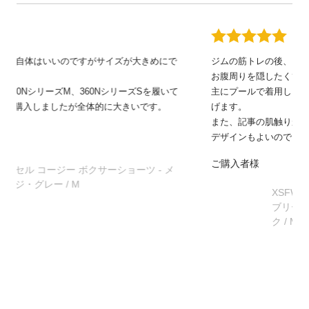
ジムの筋トレの後、プールに入るために購入。
お腹周りを隠したくてスカート付きを選びました。
主にプールで着用しますが、スカート付きでも違和感なく泳
げます。
また、記事の肌触りがよく着脱しやすいです。
デザインもよいので、気に入っています。
ご購入者様
XSFWL01J2 UVカット・水陸両用 サマー
ブリーズ スカート付き レギンス - ブラッ
ク / M