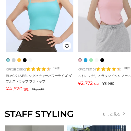
エ
フ
イ
ブ
ア
ピ
ウ
サ
ア
ブ
ン
ォ
エ
ラ
イ
ン
ォ
マ
イ
ラ
14件
18件
XFK2BC1502
XFK2TE1101
ジ
グ
ロ
ッ
ボ
ク
ー
ー
ボ
ッ
BLACK LABEL シグネチャーパワーライズ ダ
ストレッチリブ ラウンドヘム ノー
ブルストラップ ブラトップ
ェ
ス
ー
ク
リ
・
タ
・
リ
ク
セ
¥2,772
通
¥3,960
税込
セ
¥4,620
ー
通
ル
カ
コ
ー
¥6,600
エ
リ
ミ
ー
常
税込
ー
ル
常
価
・
イ
ー
ッ
ー
ン
ル
価
価
格
ブ
・
ン
セ
・
ト
価
格
格
ル
グ
フ
ン
ブ
STAFF STYLING
格
もっと見る
ー
レ
ラ
ス
ル
ー
ワ
ー