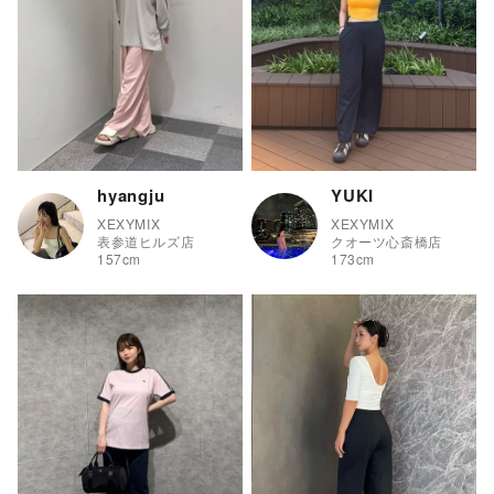
hyangju
YUKI
XEXYMIX
XEXYMIX
表参道ヒルズ店
クオーツ心斎橋店
157
cm
173
cm