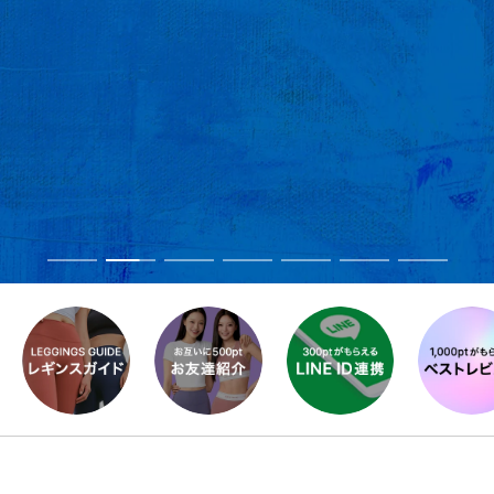
イ
ン
シ
ョ
ッ
プ
ス
ス
ス
ス
ス
ス
ス
ラ
ラ
ラ
ラ
ラ
ラ
ラ
イ
イ
イ
イ
イ
イ
イ
ド
ド
ド
ド
ド
ド
ド
に
に
に
に
に
に
に
移
移
移
移
移
移
移
動
動
動
動
動
動
動
1
2
3
4
5
6
7