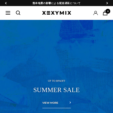
コ
戻
次
SWIM WEAR SALE
ン
る
へ
0
ナ
テ
XEXYMIX
ビ
ン
ゲ
ツ
日
ー
へ
シ
ス
本
ョ
キ
ン
ッ
公
プ
式
オ
夏をもっと快適に
UP TO 80%OFF
接触冷感
ン
SUMMER SALE
インナーウェア
ラ
VIEW MORE