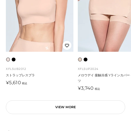
ソ
ブ
ク
ブ
フ
ラ
ラ
ラ
XFL5UB2012
XFL5UP2024
ト
ッ
シ
ッ
ストラップレスブラ
メロウデイ 接触冷感 Yラインカバー
ツ
ス
ク
ッ
ク
セ
¥5,610
税込
セ
ー
¥3,740
キ
ク
税込
ー
ル
ン
・
ル
価
ス
価
格
VIEW MORE
キ
格
ン