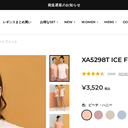
熊本地震の影響による配送遅延について
レギンスまとめ買い
お得なSET
NEW
WOMEN
MENS
GO
フォートフィット
XA5298T I
200件
セ
¥3,520
税込
ー
色:
ピーチ・ハニー
ル
ピ
ブ
ミ
ア
価
ー
ラ
ル
イ