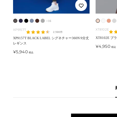
ム
シ
ブ
リ
ダ
ウ
+16
シ
ア
デ
ブ
ー
ェ
ラ
ビ
リ
ィ
ュ
イ
イ
ラ
XT8102E
XP9157T
2,590件
ド
ー
ッ
ン
ア
ン
ガ
ボ
・
ン
XT8102E 
XP9157T BLACK LABEL シグネチャー360N 9分丈
・
ド
ク
グ
・
ド
ー
リ
コ
・
レギンス
セ
¥4,950
税込
グ
・
・
ワ
・
・
ー
ー
シ
ー
セ
¥5,940
税込
レ
ネ
ブ
イ
グ
ベ
ラ
ル
ル
ー
価
ル
ー
イ
ル
ン
レ
ー
ル
バ
格
価
ビ
ー
ー
ジ
ー
格
ー
ュ