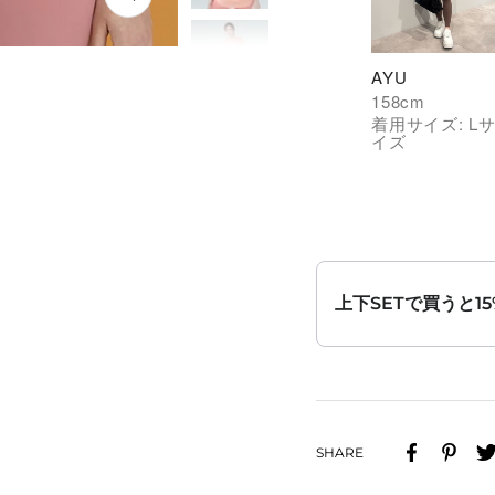
ズ
ー
ム
AYU
イ
158
cm
ン
着用サイズ:
L
イズ
上下SETで買うと15
SHARE