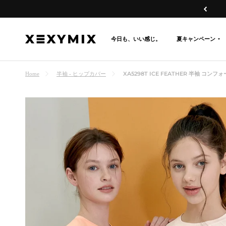
コ
戻
ン
る
テ
今日も、いい感じ。
夏キャンペーン
XEXYMIX
ン
日
ツ
本
へ
XA5298T ICE FEATHER 半袖 コン
Home
半袖 - ヒップカバー
公
ス
式
キ
オ
ッ
ン
プ
ラ
イ
ン
シ
ョ
ッ
プ