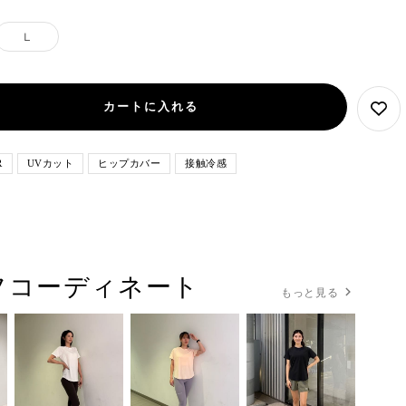
ボ
ー
ジ
ー・
ン
ラ・
ン・
リ
ッ
リ
ド・
ャ
ス
ザ
ブ
ブ
ア・
ク
L
ー
ミ
ー・
キ
ー・
ル
リ
ピ
ン
ネ
ン
ワ
ー
ン
ン
ト
イ
イ
グ
ク
カートに入れる
ビ
ン
ー
R
UVカット
ヒップカバー
接触冷感
フコーディネート
もっと見る