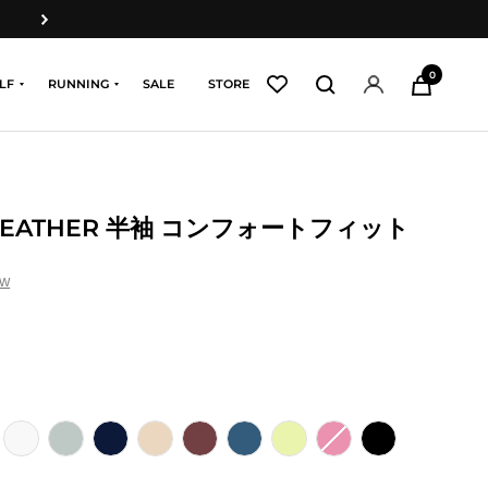
次
へ
0
LF
RUNNING
SALE
STORE
CE FEATHER 半袖 コンフォートフィット
ア
シ
ソ
シ
ウ
リ
レ
ア
ブ
イ
ェ
ル
ア
ィ
ベ
モ
ゼ
ラ