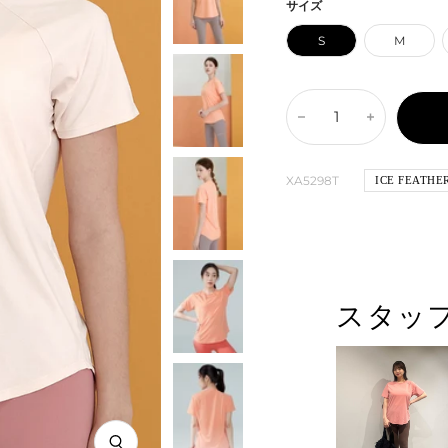
チ・
ッ
キ
ス
格
サイズ
ハ
シ
ー・
ラ
S
M
ニ
ュ・
ブ
ン
ー
ピ
リ
ド・
ン
ー
ブ
数
数
ク
ズ
ル
量
量
ー
を
を
XA5298T
ICE FEATHE
減
増
ら
や
す
す
スタッ