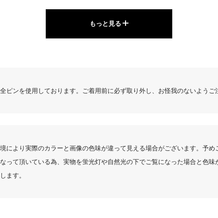
もっと見る
ATHERシリーズ
好みのシルエットを お選びいただけます。
全ピンを使用しております。ご着用前に必ず取り外し、お怪我のないようご
4.44
200件
境により実際のカラーと画像の色味が違って見える場合がございます。予め
サイズ感
なって頂いている為、実物を蛍光灯や自然光の下でご覧になった場合と色味
小さめ
大きめ
します。
A