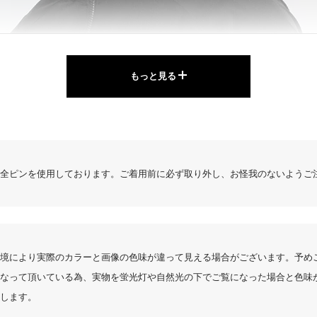
もっと見る
全ピンを使用しております。ご着用前に必ず取り外し、お怪我のないようご
5.00
4件
境により実際のカラーと画像の色味が違って見える場合がございます。予め
サイズ感
なって頂いている為、実物を蛍光灯や自然光の下でご覧になった場合と色味
小さめ
大きめ
します。