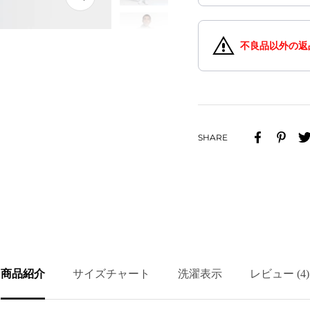
ズ
ー
ム
不良品以外の返
イ
ン
SHARE
商品紹介
サイズチャート
洗濯表示
レビュー (4)