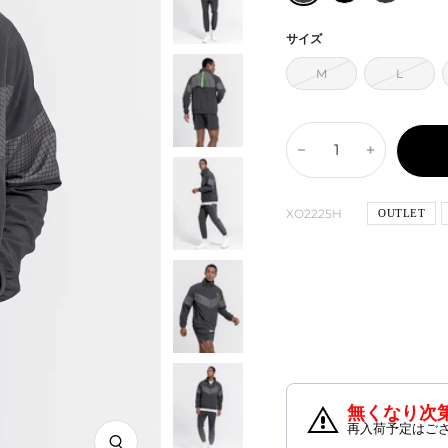
価
ミ
ラ
ミ
ッ
ッ
ッ
格
サイズ
ト・
ク
ト・
M
L
グ
カ
レ
ー
ー
キ
数
数
量
量
を
を
XO2225H
OUTLET
減
増
ら
や
す
す
無くなり次
再入荷予定はご