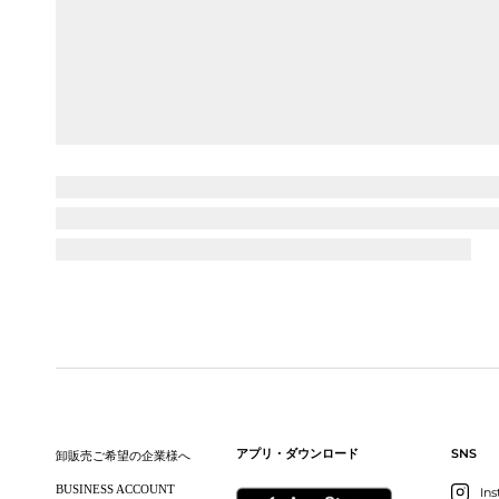
サイトからの返信
XEXYMIXカスタマー
いつもXEXYMIXをご利用いた
商品にご満足いただけたようで、大
サイズに関しましては、今後、よ
またのご利用を心よりお待ちして
ご購入者様
購
身長:
171-175cm
DESIGN PO
体重:
61kg ~
普段着用サイズ:
XL
SNS
アプリ・ダウンロード
サイズ感
小さめ
卸販売ご希望の企業様へ
デザインが被らなくてGood
BUSINESS ACCOUNT
In