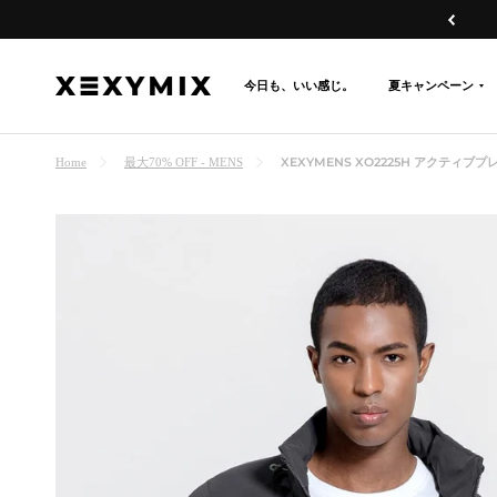
コ
戻
ン
る
テ
今日も、いい感じ。
夏キャンペーン
XEXYMIX
ン
日
ツ
本
へ
XEXYMENS XO2225H アクティ
Home
最大70% OFF - MENS
公
ス
式
キ
オ
ッ
ン
プ
ラ
イ
ン
シ
ョ
ッ
プ