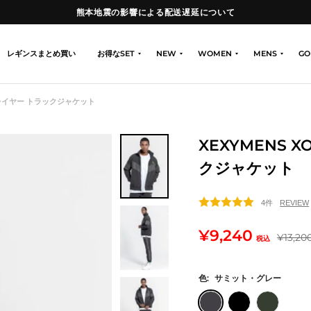
熊本地震の影響による配送遅延について
レギンスまとめ買い
お得なSET
NEW
WOMEN
MENS
GO
ブプレイヤー トラックジャケット
XEXYMENS 
クジャケット
4件
セ
¥9,240
通
¥13,20
税込
常
ー
価
色:
サミット・グレー
ル
格
サ
ブ
サ