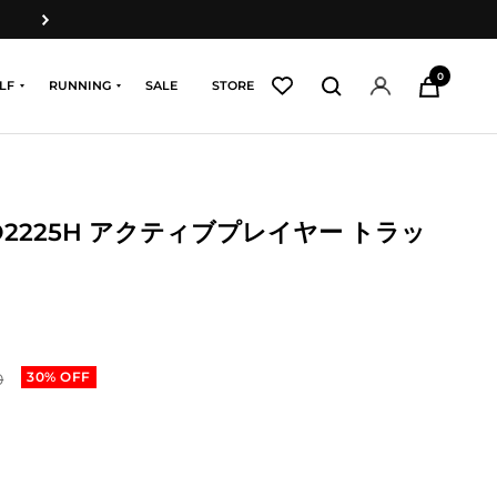
次
へ
0
LF
RUNNING
SALE
STORE
XO2225H アクティブプレイヤー トラッ
30% OFF
0