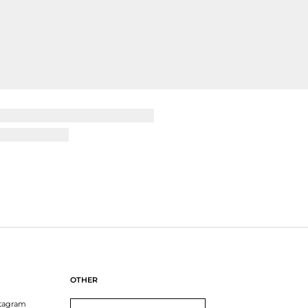
どんな動きも自由に
無限に広がるパフォーマンス-
アクティブプレイヤー
センター
トラックジャケット
だきまして誠にありがとうございます。
変うれしい限りです🧡
りわかりやすくご案内できるように改善してまいります。
おります。
入確認済み
INT
OTHER
大きめ
stagram