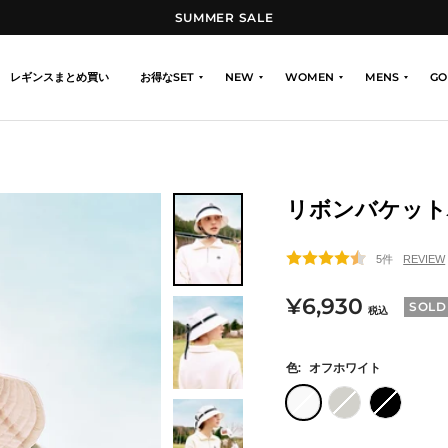
SUMMER SALE
レギンスまとめ買い
お得なSET
NEW
WOMEN
MENS
GO
リボンバケット
5件
セ
¥6,930
SOLD
税込
ー
色:
オフホワイト
ル
オ
グ
ブ
価
フ
レ
ラ