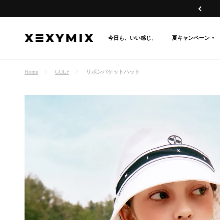
コ
戻
ン
る
テ
今日も、いい感じ。
夏キャンペーン
XEXYMIX
ン
日
ツ
本
へ
リボンバケットハット
Home
GOLF
公
ス
式
キ
オ
ッ
ン
プ
ラ
イ
ン
シ
ョ
ッ
プ