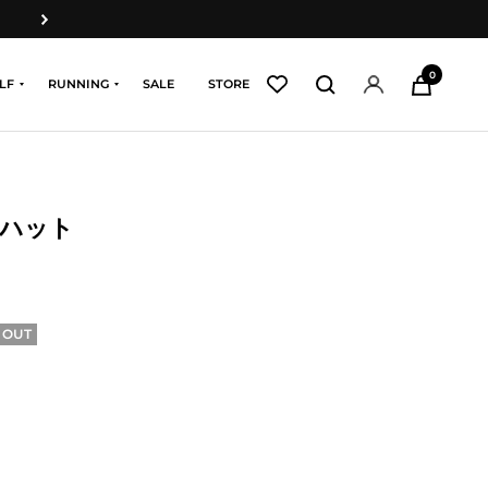
次
へ
0
LF
RUNNING
SALE
STORE
ハット
 OUT