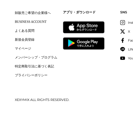
SNS
アプリ・ダウンロード
XEXYMIX サポート担
卸販売ご希望の企業様へ
BUSINESS ACCOUNT
In
いつもXEXYMIX ONLINE
よくある質問
🧡商品を気に入っていただけて大
X
新規会員登録
Fa
マイページ
LI
メンバーシップ・プログラム
Yo
はるるん♡様
特定商取引法に基づく表記
身長:
161-165cm
プライバシーポリシー
普段着用サイズ:
L
サイズ感
小さめ
可愛いです♡
XEXYMIX ALL RIGHTS RESERVED.
バケットハットのリボン付きを探し
ハチが少し大きめかなぁとは思いま
ラウンド中は突然の風などもあるの
商品：
リボンバケットハット - オフ