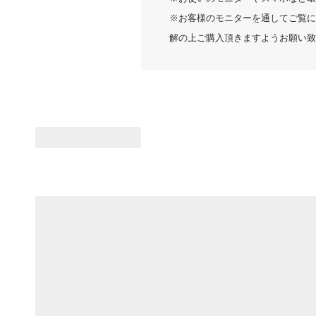
※お客様のモニターを通してご覧に
解の上ご購入頂きますようお願い致
レビューを書く
詳細フィルター
かわちゃん様
身長:
156-160cm
体重:
51-55 kg
普段着用サイズ:
S
サイズ感
小さめ
帽子
ゴルフの時にできるだけ日焼けしな
商品：
リボンバケットハット - オフ