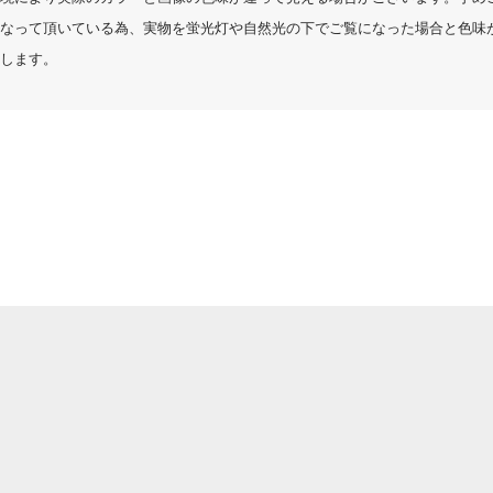
サイズ感
なって頂いている為、実物を蛍光灯や自然光の下でご覧になった場合と色味
小さめ
大きめ
します。
日付順 ↓
評価順
いいね数順
購
購入確認済み
もっと見る
大きめ
い、しかもおしゃれな帽子を探していてやっと見つかり、大変満足しています
ホワイト / -