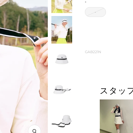
ホ
ー
ッ
格
-
ワ
シ
ク
-
イ
ン
ト
グ
GAB221N
スタッ