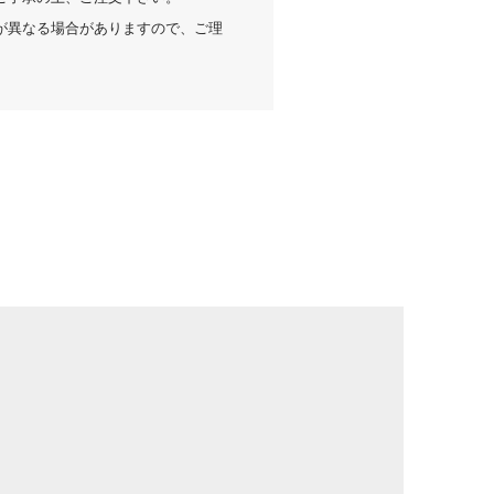
が異なる場合がありますので、ご理
入確認順
返信順
写真・動画付き順
2024-04-29