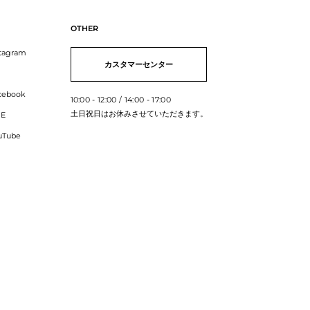
OTHER
当
stagram
 SHOPをご利用いただきまして誠にありがとうございます。また、商品に対する
カスタマーセンター
変嬉しいです。これからもXEXYMIXをよろしくお願いいたします。
cebook
10:00 - 12:00 / 14:00 - 17:00
土日祝日はお休みさせていただきます。
NE
uTube
購入確認済み
大きめ
ていたので、迷わず購入しました。
すが、リボンをキツめに結べば大丈夫でした。
で、ハットの内側で調整出来る仕様になっていたら嬉しいです。
ホワイト / -