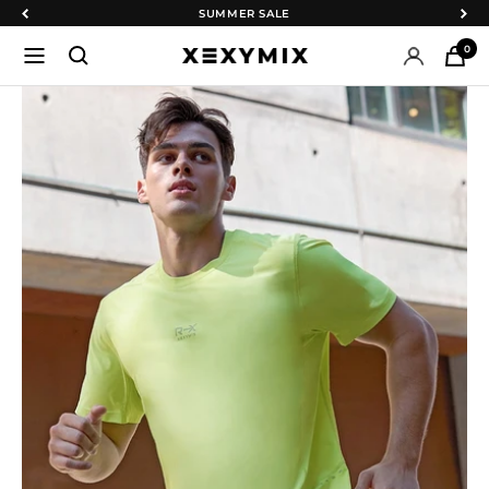
SUMMER SALE
コ
戻
次
ン
る
へ
0
ナ
XEXYMIX
テ
ビ
日
ン
ゲ
本
ツ
ー
公
へ
シ
式
ス
ョ
オ
キ
ン
ン
ッ
ラ
プ
イ
ン
シ
ョ
ッ
プ