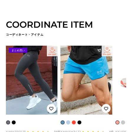
COORDINATE ITEM
コーディネート・アイテム
まとめ買い
チ
ブ
ブ
ス
ネ
ブ
ホ
ホ
ホ
ャ
ラ
ル
カ
オ
ラ
ワ
ワ
ワ
XWMTP01J3
XMMSH34J2
XXURF01J
34件
4件