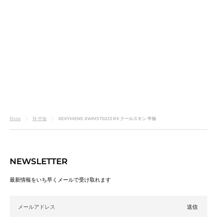
XEXYMENS XWMST02J3 RX クールスキン 半袖
Home
M-半袖
NEWSLETTER
ランニングに最適な
軽さと快適さ
最新情報をいち早くメールで受け取れます
RX クールスキン 半袖
メールアドレス