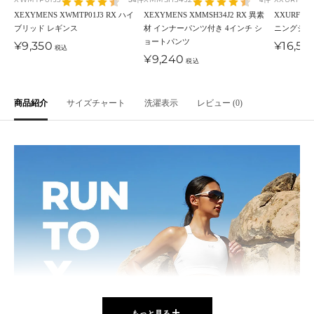
コ
ッ
ー
イ
ン
ッ
イ
イ
イ
XEXYMENS XWMTP01J3 RX ハイ
XEXYMENS XMMSH34J2 RX 異素
XXURF01J
ブリッド レギンス
材 インナーパンツ付き 4インチ シ
ニングシュ
ー
ク
ブ
・
ク
ト
ト
ト
ョートパンツ
セ
セ
¥9,350
¥16,50
ル
ル
オ
・
・
・
税込
セ
ー
¥9,240
ー
税込
ー
レ
コ
シ
ラ
ー
ル
ル
ン
ー
ル
イ
ル
価
価
ジ
ラ
バ
ム
価
格
格
商品紹介
サイズチャート
洗濯表示
レビュー (0)
格
ル
ー
もっと見る