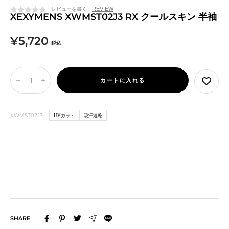
レビューを書く
XEXYMENS XWMST02J3 RX クールスキン 半袖
セ
¥5,720
税込
ー
ル
カートに入れる
数
数
価
量
量
を
を
格
XWMST02J3
UVカット
吸汗速乾
減
増
ら
や
す
す
SHARE