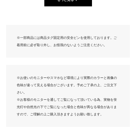
※一部商品には商品タグ固定用の安全ピンを使用しております。ご
着用前に必ず取り外し、お怪我のないようご注意ください。
※お使いのモニターやスマホなど環境により実際のカラーと画像の
色味が違って見える場合がございます。予めご了承の上、ご注文下
さい。
※お客様のモニターを通してご覧になって頂いている為、実物を蛍
光灯や自然光の下でご覧になった場合と色味が異なる場合がありま
すので、ご理解の上ご購入頂きますようお願い致します。