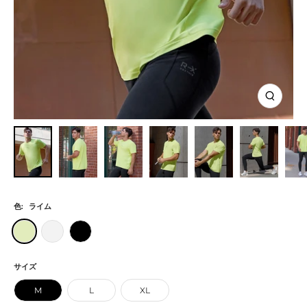
ズ
ー
ム
イ
ン
色:
ライム
ラ
ホ
ブ
イ
ワ
ラ
ム
イ
ッ
サイズ
ト
ク
M
L
XL