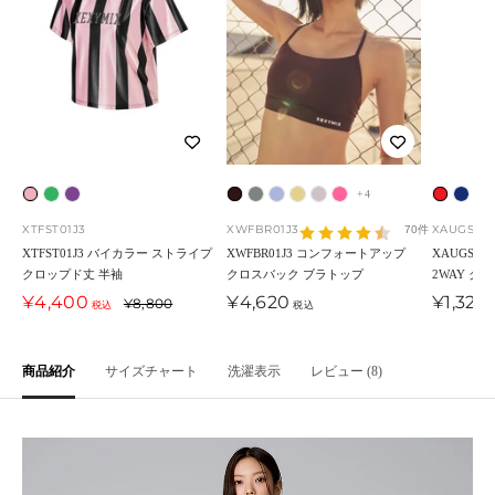
+4
ピ
ク
ブ
チ
セ
シ
ハ
セ
オ
ラ
ラ
ラ
ン
リ
ル
ョ
ー
ル
ニ
ピ
ー
イ
イ
イ
XTFST01J3
XWFBR01J3
XAUGS04
70件
ク
ー
ー
コ
ジ
バ
ー
ア
ロ
ン
ン
ン
XTFST01J3 バイカラー ストライプ
XWFBR01J3 コンフォートアップ
XAUGS0
クロップド丈 半袖
クロスバック ブラトップ
2WAY ク
・
ン
ミ
レ
・
ー
レ
・
ラ
・
・
・
セ
セ
セ
¥4,400
¥4,620
¥1,320
通
ブ
・
ン
¥8,800
ー
ブ
レ
モ
ロ
・
レ
ブ
ブ
税込
税込
ー
ー
ー
常
ラ
グ
グ
ト
ラ
イ
ン
ー
ピ
ッ
ル
ラ
ル
ル
ル
価
ッ
リ
・
・
ッ
ク
ズ
ン
ド
ー
ッ
価
価
価
格
商品紹介
サイズチャート
洗濯表示
レビュー (8)
ク
ー
パ
ワ
シ
・
ク
ク
格
格
格
ン
ー
イ
ュ
ブ
プ
ン
グ
ル
ル
リ
ー
ー