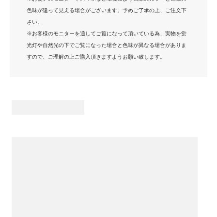
色味が違って見える場合がございます。予めご了承の上、ご注文下
さい。
※お客様のモニターを通してご覧になって頂いている為、実物を蛍
光灯や自然光の下でご覧になった場合と色味が異なる場合がありま
すので、ご理解の上ご購入頂きますようお願い致します。
インナーパンツ付きで
パワフルな動きも安心！
ラリー インナー付き
スカート