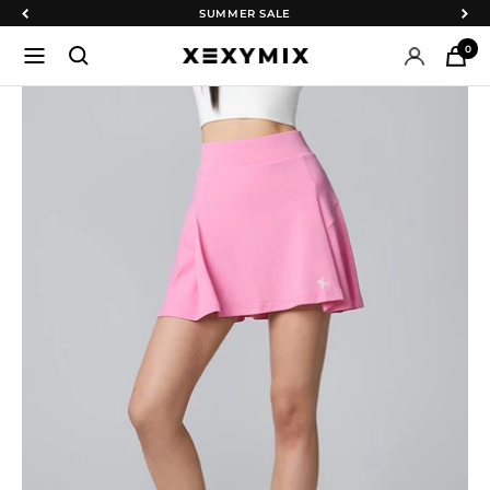
コ
戻
次
SUMMER SALE
ン
る
へ
0
ナ
XEXYMIX
テ
ビ
日
ン
ゲ
本
ツ
ー
公
へ
シ
式
ス
ョ
オ
キ
ン
ン
ッ
ラ
プ
イ
ン
シ
ョ
ッ
プ