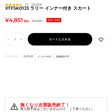
ク
ビ
8件
ー
XTFSK01J3 ラリー インナー付き スカート
セ
¥4,851
通
30% OFF
¥6,930
税込
常
ー
価
ル
格
カートに入れる
数
数
価
量
量
を
を
格
XTFSK01J3
OUTLET
インナー付き
交換返品不可
減
増
ら
や
す
す
無くなり次第販売終了！
再入荷予定はございませんので、ご了承ください。