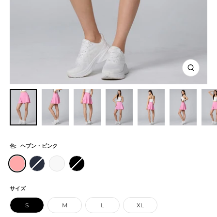
ズ
ー
ム
イ
ン
色:
ヘブン・ピンク
ヘ
ス
ア
ブ
ブ
テ
イ
ラ
ン・
イ・
ボ
ッ
サイズ
ピ
ネ
リ
ク
S
M
L
XL
ン
イ
ー