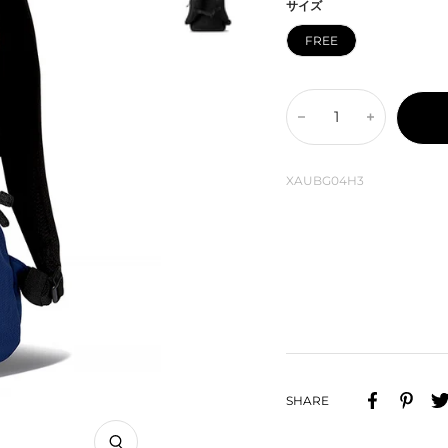
ー
ッ
格
サイズ
ム・
ク
FREE
ピ
ン
ク
数
数
量
量
を
を
XAUBG04H3
減
増
ら
や
す
す
SHARE