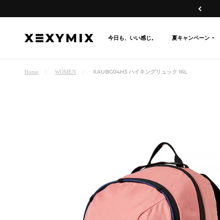
コ
戻
ン
る
テ
今日も、いい感じ。
夏キャンペーン
XEXYMIX
ン
日
ツ
本
へ
XAUBG04H3 ハイキングリュック 16L
Home
WOMEN
公
ス
式
キ
オ
ッ
ン
プ
ラ
イ
ン
シ
ョ
ッ
プ