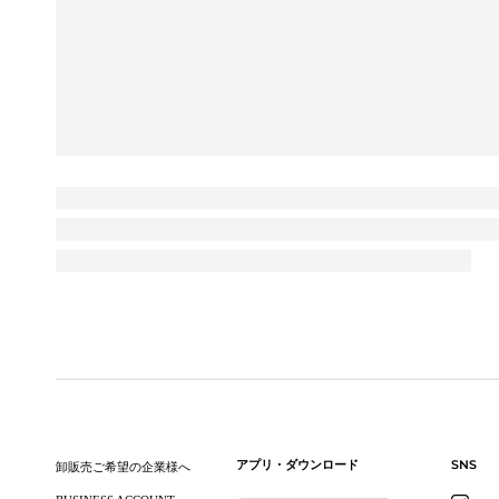
サイトからの返信
ハイキン
XEXYMIX サポート担
いつもXEXYMIX ONLINE
🧡商品を気に入っていただけて大
J様
購入確認済
ストーム・
身長:
161-165cm
体重:
51-55 kg
普段着用サイズ:
M
サイズ感
小さめ
可愛いリュック
SNS
アプリ・ダウンロード
卸販売ご希望の企業様へ
とても可愛い