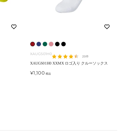
ク
ロ
ロ
ロ
ム
ブ
ロ
リ
ゴ
ゴ
ゴ
ー
ラ
ゴ
XXU
XAUGS01H0
20件
ー
レ
ブ
グ
ス
ッ
ブ
X-1 
XAUGS01H0 XXMX ロゴ入り クルーソックス
ム
ッ
ル
リ
・
ク
ラ
セ
セ
¥14
¥1,100
税込
・
ド
ー
ー
ピ
ッ
ー
ー
ネ
ン
ン
ク
ル
ル
価
価
イ
ク
格
格
ビ
ー