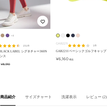
モ
パ
+4
ラ
ホ
ブ
ジ
ピ
カ
ー
イ
ワ
ラ
ェ
ン
GAB221I
1件
151件
・
プ
ム
イ
ッ
ッ
ク
GAB221I ベーシックゴルフキャップ
 BLACK LABEL シグネチャー360N
ム
ル
・
ト
ク
ト
・
ギンス
セ
¥6,160
税込
ー
・
ラ
・
ア
ー
通
¥8,910
ス
マ
イ
ネ
イ
ル
常
価
ジ
ト
イ
シ
価
格
格
ッ
ビ
ン
ク
ー
グ
商品紹介
サイズチャート
洗濯表示
レビュー (2)