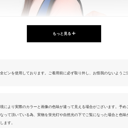
もっと見る
全ピンを使用しております。ご着用前に必ず取り外し、お怪我のないようご
5.00
2件
境により実際のカラーと画像の色味が違って見える場合がございます。予め
サイズ感
なって頂いている為、実物を蛍光灯や自然光の下でご覧になった場合と色味
小さめ
大きめ
します。