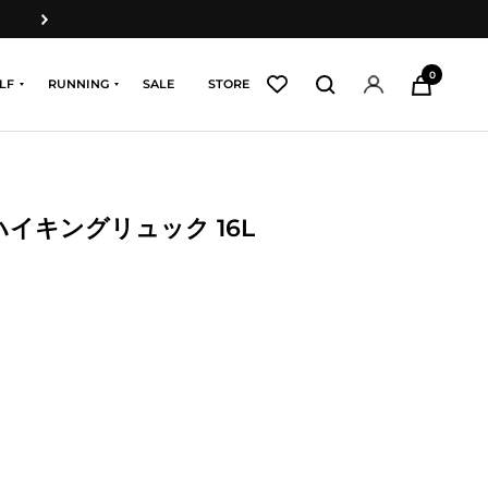
次
へ
0
LF
RUNNING
SALE
STORE
 ハイキングリュック 16L