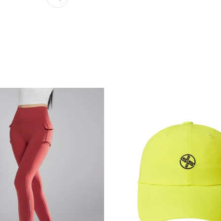
ズ
ー
ム
イ
ン
ム