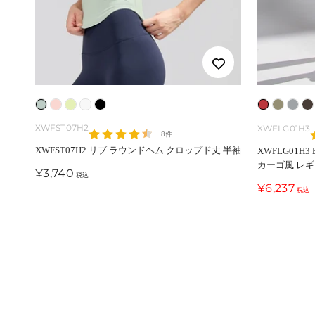
ス
パ
ハ
ア
ブ
レ
ヴ
ム
ビ
カ
ウ
ニ
イ
ラ
ー
ィ
ー
タ
XWFST07H2
XWFLG01H3
8件
イ
ダ
ー
ボ
ッ
シ
ン
ン
ー
XWFST07H2 リブ ラウンドヘム クロップド丈 半袖
XWFLG01H3
グ
ー
ラ
リ
ク
ン
テ
・
チ
カーゴ風 レ
セ
¥3,740
税込
レ
ピ
イ
ー
グ
ー
ミ
ョ
ー
セ
¥6,237
税込
ー
ン
ム
・
ジ
ス
コ
ル
ー
価
ル
ク
レ
・
ト
レ
格
価
ッ
カ
ー
格
ド
ー
ト
キ