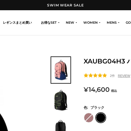
SWIM WEAR SALE
レギンスまとめ買い
お得なSET
NEW
WOMEN
MENS
GO
XAUBG04H3
2件
セ
¥14,600
税込
ー
色:
ブラック
ル
ス
ブ
価
ト
ラ