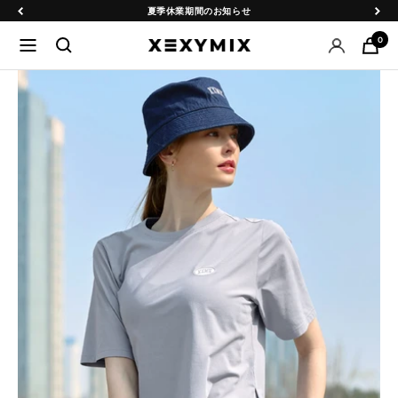
コ
戻
次
夏季休業期間のお知らせ
ン
る
へ
0
ナ
XEXYMIX
テ
ビ
日
ン
ゲ
本
ツ
ー
公
へ
シ
式
ス
ョ
オ
キ
ン
ン
ッ
ラ
プ
イ
ン
シ
ョ
ッ
プ