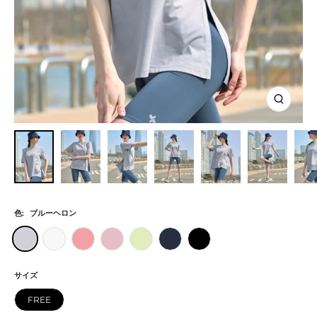
ズ
ー
ム
イ
ン
色:
ブルーヘロン
ブ
ア
コ
ダ
ラ
ム
ブ
ル
イ
ー
イ
イ
ー
ラ
ー
ボ
ラ
ア
ム
ン
ッ
サイズ
ヘ
リ
ル・
モ
リ
ク
FREE
ロ
ー
ア
ン
ッ