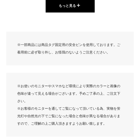
もっと見る
※一部商品には商品タグ固定用の安全ピンを使用しております。ご
着用前に必ず取り外し、お怪我のないようご注意ください。
※お使いのモニターやスマホなど環境により実際のカラーと画像の
色味が違って見える場合がございます。予めご了承の上、ご注文下
さい。
※お客様のモニターを通してご覧になって頂いている為、実物を蛍
光灯や自然光の下でご覧になった場合と色味が異なる場合がありま
程よいゆとりでリラックス
すので、ご理解の上ご購入頂きますようお願い致します。
長めの丈感で体型カバー
1枚持っておきたいトップス