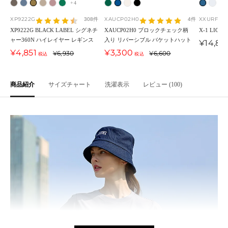
+4
ウ
ア
ブ
パ
カ
ホ
フ
ブ
ア
ブ
ク
オ
ブ
ィ
ッ
ロ
ー
メ
リ
ォ
ル
ッ
ラ
リ
フ
ラ
XP9222G
XAUCP02H0
XXURF01H
308件
4件
ン
シ
ン
チ
オ
ー
レ
ー
シ
ッ
ー
・
ッ
XP9222G BLACK LABEL シグネチ
XAUCP02H0 ブロックチェック柄
X-1 LIGHT
ャー360N ハイレイヤー レギンス
入り リバーシブル バケットハット
タ
ュ
ズ
メ
・
・
ス
・
ュ
ク
ム
ホ
ク
セ
¥14,85
セ
セ
¥4,851
¥3,300
ー
通
通
ー
・
・
ン
ロ
¥6,930
グ
ト
マ
・
¥6,600
・
ワ
・
税込
税込
ー
ー
ル
常
常
・
イ
ミ
ト
ー
リ
・
ジ
ク
ネ
イ
ベ
ル
ル
価
価
価
モ
ン
ス
・
ズ
ー
グ
ッ
リ
イ
ト
ー
価
価
格
格
格
商品紹介
サイズチャート
洗濯表示
レビュー (100)
ス
デ
ト
ベ
ン
リ
ク
ー
ビ
ジ
格
格
ィ
ー
ー
ム
ー
ュ
ゴ
ジ
ン
ュ