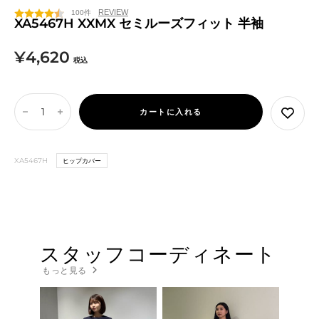
ン
ー
ド・
ト・
100件
モ
ピ
オ
XA5467H XXMX セミルーズフィット 半袖
ン
ン
ー
セ
¥4,620
ド
ク
シ
税込
ャ
ー
ン
ル
カートに入れる
数
数
価
量
量
を
を
格
XA5467H
ヒップカバー
減
増
ら
や
す
す
スタッフコーディネート
もっと見る