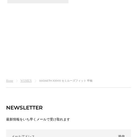
すらっと見える
ルーズフィット
まさに「こんなの欲しかった」が叶う
程よいゆとり感の半袖トップス誕生。
XA5467H XXMX セミルーズフィット 半袖
Home
WOMEN
アイボリー
NEWSLETTER
最新情報をいち早くメールで受け取れます
メールアドレス