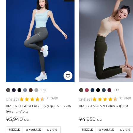
+16
+13
ム
シ
ブ
リ
ダ
ウ
オ
ミ
ビ
ブ
カ
ク
ー
ェ
ラ
ビ
リ
ィ
ー
ネ
ジ
ラ
ー
ラ
2,594件
2,386件
XP9157T
XP9156T
ド
ー
ッ
ン
ア
ン
タ
ラ
ュ
ッ
ボ
ッ
XP9157T BLACK LABEL シグネチャー360N
XP9156T V-Up 3D Plus レギンス
9分丈 レギンス
・
ド
ク
グ
・
ド
ム
ル
・
ク
ン
シ
セ
セ
¥5,940
¥4,950
グ
・
・
ワ
・
・
・
ブ
・
ュ
税込
税込
ー
ー
レ
ネ
ブ
イ
グ
カ
ピ
ル
ネ
・
ル
ル
MIDDLE
まとめSALE
ロング丈
MIDDLE
まとめSALE
ロング丈