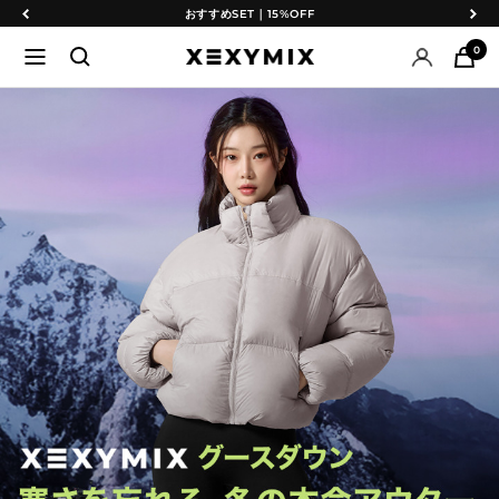
コ
戻
次
おすすめSET｜15%OFF
ン
る
へ
0
ナ
XEXYMIX
テ
ビ
日
ン
ゲ
本
ツ
ー
公
へ
シ
式
ス
ョ
オ
キ
ン
ン
ッ
ラ
プ
イ
ン
シ
ョ
ッ
プ