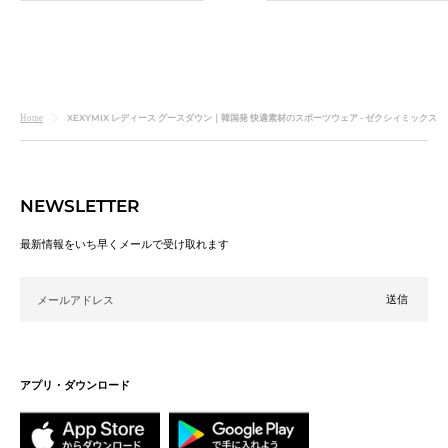
ー
イ
ル
ン
レ
ー
ン
ー
イ
ベ
価
価
ビ
ー
ー
キ
ク
ビ
リ
格
格
ー
ー
ー
XEXYMIX レディース グースダウン｜韓国発 快適素材のスポーツウェア - ゼクシィミックス
Home
NEWSLETTER
最新情報をいち早くメールで受け取れます
メールアドレス
アプリ・ダウンロード