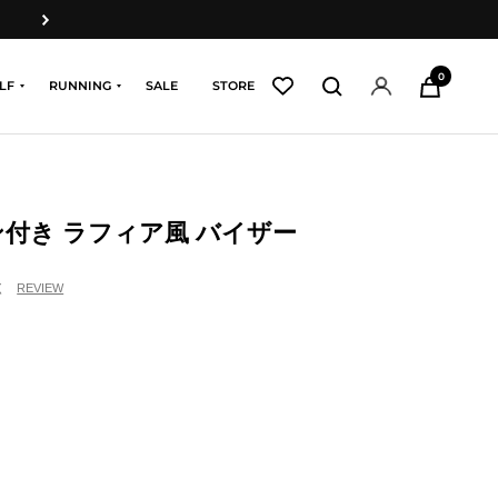
次
へ
0
LF
RUNNING
SALE
STORE
ン付き ラフィア風 バイザー
く