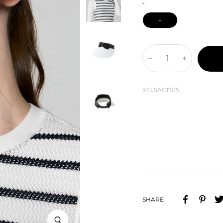
イ
ジ
格
-
ト
ュ
-
数
数
量
量
を
を
XFL5AC1705
減
増
ら
や
す
す
SHARE