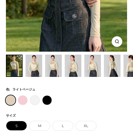
ズ
ー
ム
イ
ン
色:
ライトベージュ
ラ
ラ
ホ
ブ
イ
イ
ワ
ラ
ト
ト
イ
ッ
サイズ
ベ
ピ
ト
ク
S
M
L
XL
ー
ン