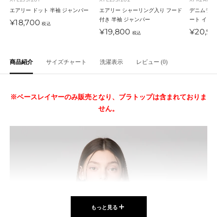
ッ
イ
ト
ジ
ト
ッ
デ
エアリー ドット 半袖 ジャンパー
エアリー シャーリング入り フード
デニムライ
付き 半袖 ジャンパー
ート イン
ク
ト
ピ
ュ
イ
ク
ィ
セ
¥18,700
税込
セ
セ
ー
¥19,800
¥20,9
ン
エ
ゴ
税込
ー
ー
ル
ク
ロ
ル
ル
価
ー
価
価
格
商品紹介
サイズチャート
洗濯表示
レビュー (0)
格
格
※ベースレイヤーのみ販売となり、ブラトップは含まれておりま
せん。
もっと見る