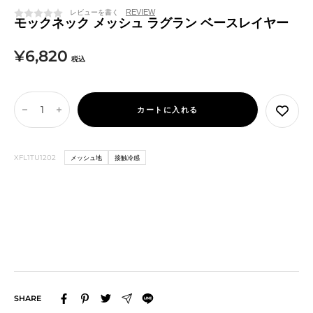
ジ
ク
レビューを書く
ュ
モックネック メッシュ ラグラン ベースレイヤー
セ
¥6,820
税込
ー
ル
カートに入れる
数
数
価
量
量
を
を
格
XFL1TU1202
メッシュ地
接触冷感
減
増
ら
や
す
す
SHARE