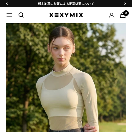
コ
戻
次
熊本地震の影響による配送遅延について
ン
る
へ
0
ナ
XEXYMIX
テ
ビ
日
ン
ゲ
本
ツ
ー
公
へ
シ
式
ス
ョ
オ
キ
ン
ン
ッ
ラ
プ
イ
ン
シ
ョ
ッ
プ