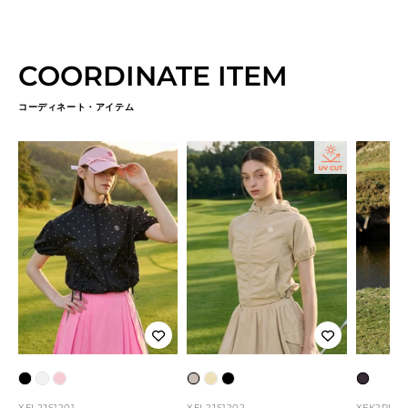
COORDINATE ITEM
コーディネート・アイテム
ブ
ホ
ラ
ベ
ラ
ブ
イ
ラ
ワ
イ
ー
イ
ラ
ン
XFL2JS1201
XFL2JS1202
XFK2RK12